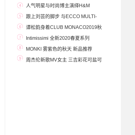
索鞋履魅力
人气明星与时尚博主演绎H&M
STUDIO 2019秋冬系列
跟上刘芸的脚步 与ECCO MULTI-
VENT翱翔系列一起潮启
谭松韵身着CLUB MONACO2019秋
冬女装系列 变身知性少
Intimissimi 全新2020春夏系列
MONKI 雾紫色的秋天 新品推荐
周杰伦新歌MV女主 三吉彩花可盐可
甜