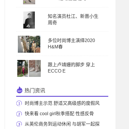
知名演员杜江、新晋小生
周奇
多位时尚博主演绎2020
H&M春
跟上卢靖姗的脚步 穿上
ECCO E
热门资讯
时尚博主示范 舒适又高级感的度假风
穿搭
快来看 cool girl秋季搭配 性感反骨
从英伦商务到运动休闲 与胡军一起探