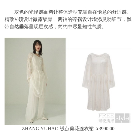
灰色的光泽感面料让整体造型充满自在惬意的舒适感。
精致V领设计微露锁骨，两袖的碎褶设计增添灵动细节，飘
带自然垂落呈现层次感，简约中尽显知性气质。
ZHANG YUHAO 绒点剪花连衣裙 ¥3990.00