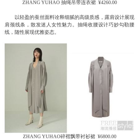
ZHANG YUHAO 抽绳吊带连衣裙 ¥4260.00
以轻盈的蚕丝面料诠释细腻的高级质感，露肩设计展现
肩颈线条，散发迷人女性魅力。抽绳收腰设计巧妙勾勒腰
线，随性展现优雅姿态。
ZHANG YUHAO碎褶飘带衬衫裙 ¥6800.00