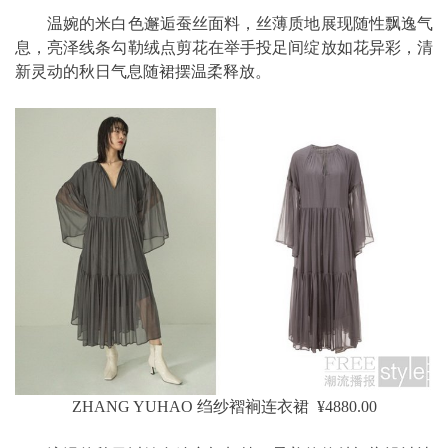
温婉的米白色邂逅蚕丝面料，丝薄质地展现随性飘逸气
息，亮泽线条勾勒绒点剪花在举手投足间绽放如花异彩，清
新灵动的秋日气息随裙摆温柔释放。
ZHANG YUHAO 绉纱褶裥连衣裙 ¥4880.00