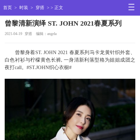
首页
>
时装
>
穿搭
> > 正文
曾黎清新演绎 ST. JOHN 2021春夏系列
2021-04-19
穿搭
编辑：angela
曾黎身着ST. JOHN 2021 春夏系列马卡龙黄针织外套、
白色衬衫与柠檬黄色长裤, 一身清新利落型格为姐姐成团之
夜打call。#ST.JOHN织心衣橱#