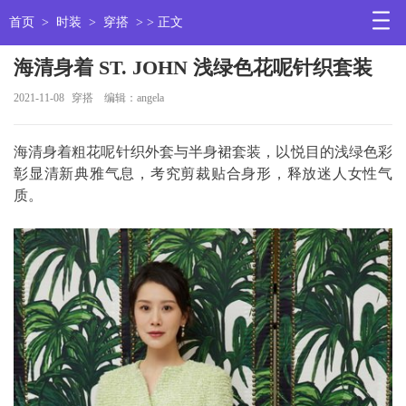
首页
>
时装
>
穿搭
> > 正文
海清身着 ST. JOHN 浅绿色花呢针织套装
2021-11-08
穿搭
编辑：angela
海清身着粗花呢针织外套与半身裙套装，以悦目的浅绿色彩
彰显清新典雅气息，考究剪裁贴合身形，释放迷人女性气
质。