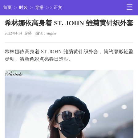
首页
>
时装
>
穿搭
> > 正文
希林娜依高身着 ST. JOHN 雏菊黄针织外套
2022-04-14
穿搭
编辑：angela
希林娜依高身着 ST. JOHN 雏菊黄针织外套，简约廓形轻盈
灵动，清新色彩点亮春日造型。