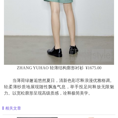
ZHANG YUHAO 轻薄结构廓形衬衫 ¥1675.00
当薄荷绿邂逅悠然夏日，清新色彩尽释浪漫优雅格调。
轻柔薄纱质地展现随性飘逸气息，举手投足间释放无限魅
力。以宽松廓形呈现高级质感，诠释极简美学。
相关文章