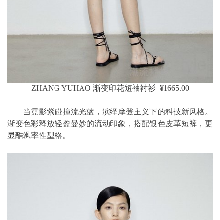
ZHANG YUHAO 渐变印花短袖衬衫 ¥1665.00
当霓影紫碰撞流光蓝，演绎摩登主义下的科技新风格。
渐变色彩释放轻盈曼妙的流动印象，搭配银色皮革短裤，更
显酷飒率性型格。