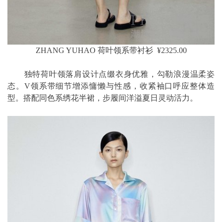
ZHANG YUHAO 荷叶领系带衬衫 ¥2325.00
独特荷叶领落肩设计点缀衣身优雅，勾勒浪漫温柔姿
态。V领系带细节增添慵懒与性感，收紧袖口呼应整体造
型。搭配同色系绣花半裙，步履间洋溢夏日灵动活力。