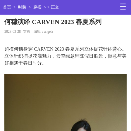
首页
>
时装
>
穿搭
> > 正文
何穗演绎 CARVEN 2023 春夏系列
2023-03-28
穿搭
编辑：angela
超模何穗身穿 CARVEN 2023 春夏系列立体提花针织背心。
立体针织捕捉花漾魅力，云空绿意铺陈假日胜景，惬意与美
好相遇于春日时分。