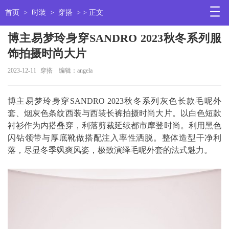
首页
>
时装
>
穿搭
> > 正文
博主易梦玲身穿SANDRO 2023秋冬系列服
饰拍摄时尚大片
2023-12-11
穿搭
编辑：angela
博主易梦玲身穿SANDRO 2023秋冬系列灰色长款毛呢外
套、烟灰色条纹西装与西装长裤拍摄时尚大片。以白色短款
衬衫作为内搭叠穿，利落剪裁延续都市摩登时尚。利用黑色
闪钻领带与厚底靴做搭配注入率性洒脱。整体造型干净利
落，尽显冬季飒爽风姿，极致演绎毛呢外套的法式魅力。