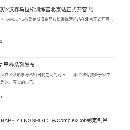
鲁克斯x汉森马拉松训练营北京站正式开营 历
OKS × HANSONS布鲁克斯汉森马拉松训练营首站在北京正式开营...
03
027 早春系列发布
是女性公众形象与私密自我之间的对照——那个唯有独处于家中
为的、真实的自己...
03
 BAPE × LNGSHOT：从ComplexCon到定制吊