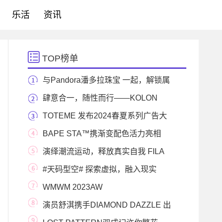
乐活
资讯
TOP榜单
与Pandora潘多拉珠宝 一起，解锁属
于你的520#爱的
肆意合一，随性而行——KOLON
SPORT 可隆发布全新
TOTEME 发布2024春夏系列广告大
片
BAPE STA™携渐变配色活力亮相
演绎潮流运动，释放真实自我 FILA
FUSION x N°21联名
#天码型空# 探索虚拟，融入现实
FILA FUSION再次携
WMWM 2023AW
CAMPAIGN「WANDERING CELLIST」
演员舒淇携手DIAMOND DAZZLE 出