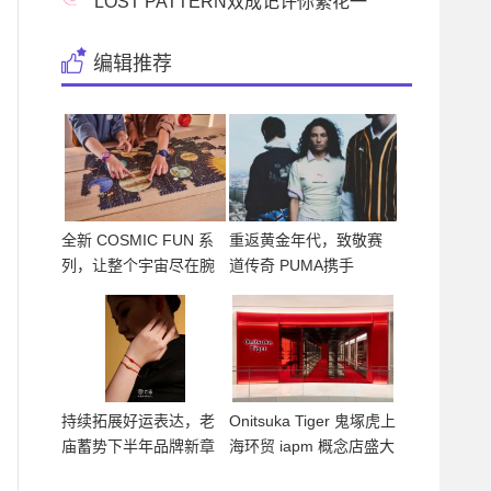
席第八十届威尼斯国
LOST PATTERN双成记许你繁花一
夏，似锦绽放
编辑推荐
全新 COSMIC FUN 系
重返黄金年代，致敬赛
列，让整个宇宙尽在腕
道传奇 PUMA携手
间
McLaren Rac
持续拓展好运表达，老
Onitsuka Tiger 鬼塚虎上
庙蓄势下半年品牌新章
海环贸 iapm 概念店盛大
开幕