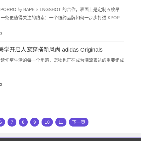
PORRO 与 BAPE × LNGSHOT 的合作，表面上是定制五枚吊
一条更值得关注的线索：一个纽约品牌如何一步步打进 KPOP
03
开启人宠穿搭新风尚 adidas Originals
断延伸至生活的每一个角落，宠物也正在成为潮流表达的重要组成
03
6
7
8
9
10
11
下一页