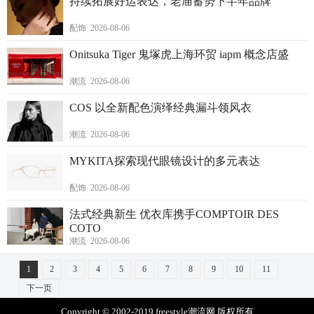
持续拓展好运表达，老庙蓄势下半年品牌
配饰 2026-08-06
Onitsuka Tiger 鬼塚虎上海环贸 iapm 概念店盛
潮流 2026-08-06
COS 以全新配色演绎经典漏斗领风衣
潮流 2026-08-06
MYKITA探索现代眼镜设计的多元表达
配饰 2026-08-06
法式经典新生 优衣库携手COMPTOIR DES
COTO
潮流 2026-08-06
1
2
3
4
5
6
7
8
9
10
11
下一页
Copyright © 2002-2019 freestyle潮流网 版权所有