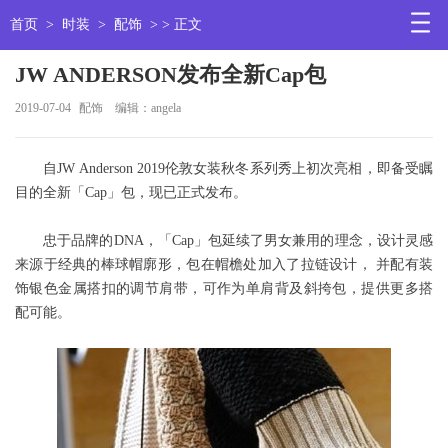
首页
>
时装
>
配饰
> > 正文
JW ANDERSON发布全新Cap包
2019-07-04
配饰
编辑：angela
自JW Anderson 2019伦敦女装秋冬系列秀上初次亮相，即备受瞩
目的全新「Cap」包，现已正式发布。
忠于品牌的DNA，「Cap」包延续了男女兼用的理念，设计灵感
来源于经典的棒球帽廓形，包在帽檐处加入了拉链设计， 并配有装
饰银色金属搭扣的调节肩带，可作为单肩背及斜挎包，提供更多搭
配可能。