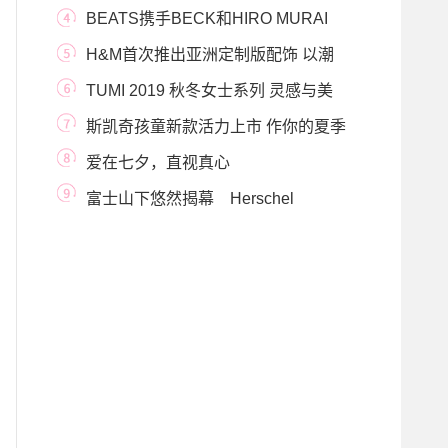
BEATS携手BECK和HIRO MURAI
打造由世界顶级运动健将出
H&M首次推出亚洲定制版配饰 以潮
流造型玩转时
TUMI 2019 秋冬女士系列 灵感与美
学的探索之旅
斯凯奇孩童新款活力上市 作你的夏季
欢乐盟友
爱在七夕，直视真心
富士山下悠然揭幕 Herschel
Supply倾情赞助《KAWS