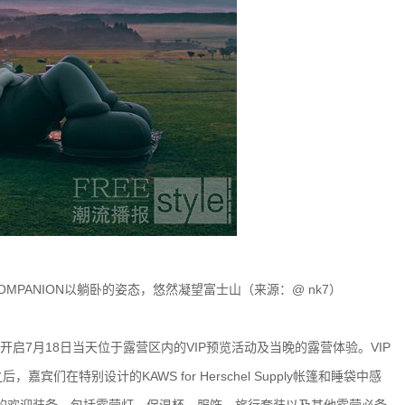
MPANION以躺卧的姿态，悠然凝望富士山（来源：@ nk7）
启7月18日当天位于露营区内的VIP预览活动及当晚的露营体验。VIP
在特别设计的KAWS for Herschel Supply帐篷和睡袋中感