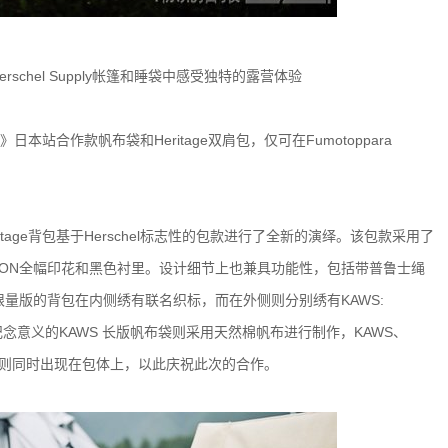
erschel Supply帐篷和睡袋中感受独特的露营体验
IDAY》日本站合作款帆布袋和Heritage双肩包，仅可在Fumotoppara
ritage背包基于Herschel标志性的包款进行了全新的演绎。该包款采用了
NION全幅印花和黑色衬里。设计细节上也兼具功能性，包括带普鲁士绳
量版的背包在内侧绣有联名织标，而在外侧则分别绣有KAWS:
标。而具有纪念意义的KAWS 长版帆布袋则采用天然棉帆布进行制作，KAWS、
官方品牌的形象则同时出现在包体上，以此庆祝此次的合作。