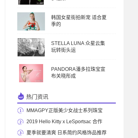
韩国女星街拍新宠 适合夏
季的
STELLA LUNA 众星云集
玩转街头运
PANDORA潘多拉珠宝宣
布关晓彤成
热门资讯
MMAGPY正版美少女战士系列珠宝
精彩上市 经典重现
2019 Hello Kitty x LeSportsac 合作
系列
夏季就要清爽 日系简约风格饰品推荐