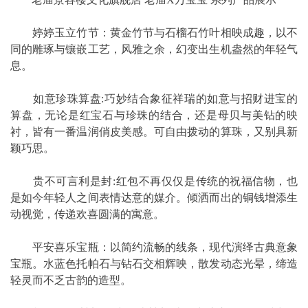
婷婷玉立竹节：黄金竹节与石榴石竹叶相映成趣，以不
同的雕琢与镶嵌工艺，风雅之余，幻变出生机盎然的年轻气
息。
如意珍珠算盘:巧妙结合象征祥瑞的如意与招财进宝的
算盘，无论是红宝石与珍珠的结合，还是母贝与美钻的映
衬，皆有一番温润俏皮美感。可自由拨动的算珠，又别具新
颖巧思。
贵不可言利是封:红包不再仅仅是传统的祝福信物，也
是如今年轻人之间表情达意的媒介。倾洒而出的铜钱增添生
动视觉，传递欢喜圆满的寓意。
平安喜乐宝瓶：以简约流畅的线条，现代演绎古典意象
宝瓶。水蓝色托帕石与钻石交相辉映，散发动态光晕，缔造
轻灵而不乏古韵的造型。