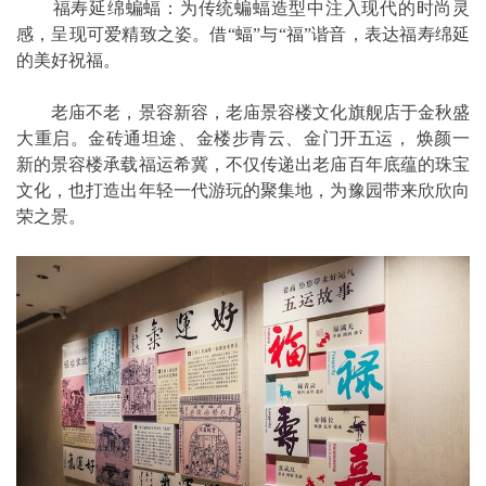
福寿延绵蝙蝠：为传统蝙蝠造型中注入现代的时尚灵
感，呈现可爱精致之姿。借“蝠”与“福”谐音，表达福寿绵延
的美好祝福。
老庙不老，景容新容，老庙景容楼文化旗舰店于金秋盛
大重启。金砖通坦途、金楼步青云、金门开五运， 焕颜一
新的景容楼承载福运希冀，不仅传递出老庙百年底蕴的珠宝
文化，也打造出年轻一代游玩的聚集地，为豫园带来欣欣向
荣之景。