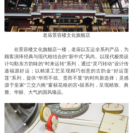
老庙景容楼文化旗舰店
在景容楼文化旗舰店一楼，老庙以五运全系列产品，为
顾客演绎经典与现代相结合的“新中式”风尚。以现代极简设
计勾勒东方韵味的“时来运转”系列，通过“灵巧转动”设计传
递福源好运；以精湛工艺呈现精巧创意的古韵金“好运莲
莲”系列，提供“华而不炫、贵而不显”的时尚新选择；灵感
源于皇家“三交六椀”窗棂花格的宫•囍系列，呈现精致、典
雅、华丽、大气的国风臻品。