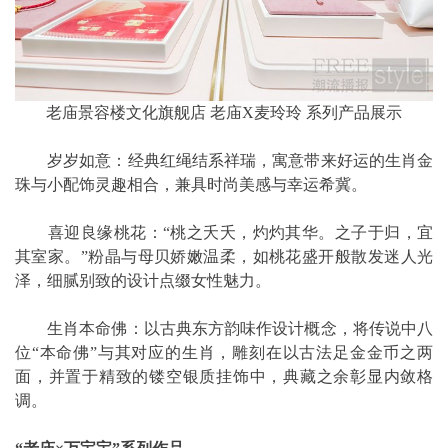
老庙景容楼文化旗舰店 老庙X麦玲玲 系列产品展示
岁岁如意：经典红绳结系祥瑞，寓意带来好运的生肖金
珠与小配饰灵趣相合，兼具时尚美感与幸运希冀。
喜迎良缘桃花：“桃之夭夭，灼灼其华。之子于归，宜
其室家。”粉晶与母贝娇嫩温柔，如桃花盛开般散发迷人光
泽，细腻别致的设计点缀女性魅力。
生肖本命佛：以古典东方韵味作设计概念，将传说中八
位“本命佛”与其对应的生肖，雕刻在以古法足金金币之两
面，并置于精致的镂空银质挂饰中，典藏之余彰显内敛格
调。