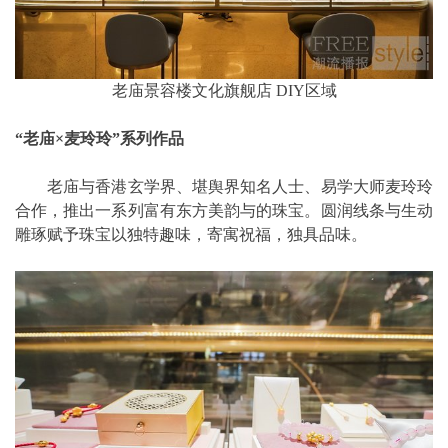
老庙景容楼文化旗舰店 DIY区域
“老庙×麦玲玲”系列作品
老庙与香港玄学界、堪舆界知名人士、易学大师麦玲玲
合作，推出一系列富有东方美韵与的珠宝。圆润线条与生动
雕琢赋予珠宝以独特趣味，寄寓祝福，独具品味。