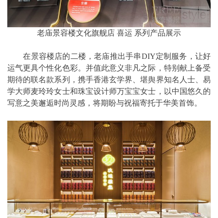
老庙景容楼文化旗舰店 喜运 系列产品展示
在景容楼店的二楼，老庙推出手串DIY定制服务，让好
运气更具个性化色彩。并值此意义非凡之际，特别献上备受
期待的联名款系列，携手香港玄学界、堪舆界知名人士、易
学大师麦玲玲女士和珠宝设计师万宝宝女士，以中国悠久的
写意之美邂逅时尚灵感，将期盼与祝福寄托于华美首饰。