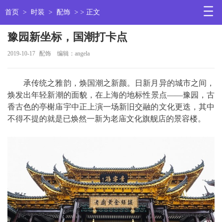
首页
>
时装
>
配饰
> > 正文
豫园新坐标，国潮打卡点
2019-10-17
配饰
编辑：angela
承传统之雅韵，焕国潮之新颜。日新月异的城市之间，
焕发出年轻新潮的面貌，在上海的地标性景点——豫园，古
香古色的亭榭庙宇中正上演一场新旧交融的文化更迭，其中
不得不提的就是已焕然一新为老庙文化旗舰店的景容楼。