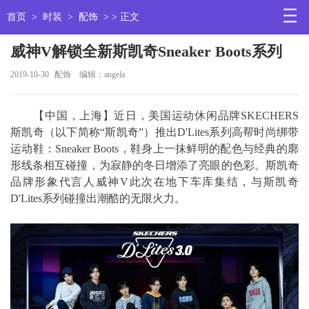
首页
>
时装
>
配饰
> > 正文
威神V解锁全新斯凯奇Sneaker Boots系列
2019-10-30
配饰
编辑：angela
【中国，上海】近日，美国运动休闲品牌SKECHERS
斯凯奇（以下简称“斯凯奇”）推出D'Lites系列高帮时尚绑带
运动鞋：Sneaker Boots，鞋身上一抹鲜明的配色与经典的廓
形线条相互碰撞，为寂静的冬日增添了亮眼的色彩。斯凯奇
品牌形象代言人威神V此次在地下车库集结，与斯凯奇
D'Lites系列碰撞出潮酷的无限火力。