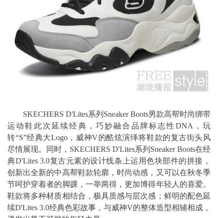
SKECHERS D'Lites系列Sneaker Boots男款高帮时尚绑带
运动鞋此次延续经典，巧妙融合品牌标志性DNA，玩
转“S”经典大Logo，威神V的酷炫演绎将鞋款的复古街头风
尽情展现。同时，SKECHERS D'Lites系列Sneaker Boots在经
典D'Lites 3.0复古元素的设计线条上运用色块部件的拼接，
创新出全新的中高帮鞋款轮廓，时尚动感，又可以在秋冬季
节呵护穿着者的脚踝，一举两得，更加博得年轻人的喜爱。
鞋款将多种材质相结合，极具质感与层次感；鲜明的配色延
续D'Lites 3.0经典色彩故事，与威神V的整体造型相辅相成，