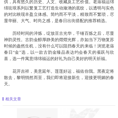
供，具有悠久的历史、人文、收藏及工艺价值。老庙福运绵
绵珐琅系列以繁复工艺打造生动潋滟的底纹，以透明与实色
的对比映现丰盈立体感。简约而不平淡，精致而不繁琐，尽
显华丽、大气、时尚之感，是春日出街搭配的推荐精选。
历经时间的淬炼，绽放亘古光华，千锤百炼之后，尽显
神韵灵性。古韵金醇厚静美的熠熠光辉，亦如当下万物复苏
时候的盎然生机，没有什么可以阻挡春天的来临！浏览老庙
春日“金”选，以一款古韵金臻品表达约会春天的雀跃与欣
喜，选一件寓意绵绵福运的好礼为自己美好的明天祈福。
花开吉祥，美意延年。莲莲好运，福佑你我。黑夜定将
散去，黎明悄然而至，我们即将迎接新生，迎接更明媚的春
天。
相关文章