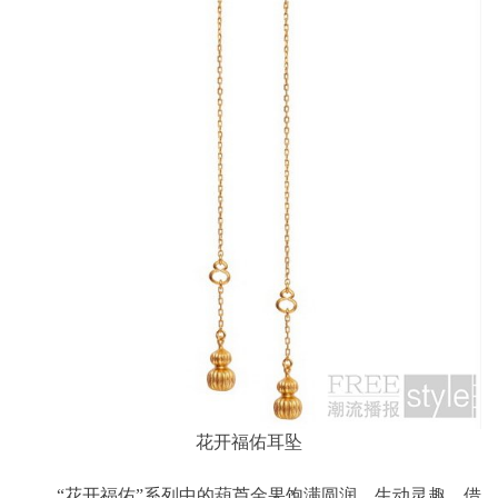
花开福佑耳坠
“花开福佑”系列中的葫芦金果饱满圆润，生动灵趣，借