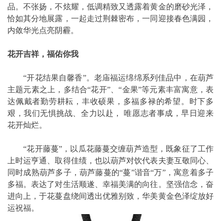
品。不张扬，不炫耀，低调精致又透露着黄金的磨砂光泽，
恰如其分地展露，一起走过荆棘密布，一同迎接春色满园，
内敛华光点亮阴霾。
花开吉祥，福佑你我
“开花结果自馨香”。老庙福运绵绵系列佳品中，在葫芦
主题元素之上，多结合“花开”、“金果”等元素丰富寓意，表
达佩戴者勤劳耕耘，丰收硕果，多福多禄的希望。时下多
艰，我们无惧挑战、全力以赴， 唯愿志者事成，早日迎来
花开灿烂。
“花开藤蔓”，以瓜花藤蔓交缠葫芦造型，既象征了工作
上时运亨通、取得佳绩，也以葫芦对饮代表夫妻互敬同心、
同时成熟葫芦多子，葫芦藤蔓的“蔓”谐音“万”，寓意着多子
多福。表达了对生活顺遂、幸福美满的向往。坚强信念，奋
进向上，于花蔓盘绕间透出优雅别致，华美黄金色泽绽放好
运祝福。