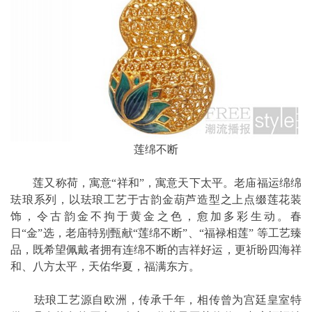
莲绵不断
莲又称荷，寓意“祥和”，寓意天下太平。老庙福运绵绵
珐琅系列，以珐琅工艺于古韵金葫芦造型之上点缀莲花装
饰，令古韵金不拘于黄金之色，愈加多彩生动。春
日“金”选，老庙特别甄献“莲绵不断”、“福禄相莲” 等工艺臻
品，既希望佩戴者拥有连绵不断的吉祥好运，更祈盼四海祥
和、八方太平，天佑华夏，福满东方。
珐琅工艺源自欧洲，传承千年，相传曾为宫廷皇室特