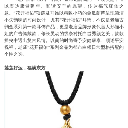
以表达康健延年、和谐安宁的愿望，传达福气庇佑之
意。“花开福佑”项链及耳饰以精致小巧的金瓜葫芦呈现简洁
不失韵味的时尚设计，尤其“花开福佑”耳饰，不仅是老庙古
韵金系列第一款耳饰产品，更是老庙品牌形象代言人孙俪小
姐的广告佩戴款，修长灵动的线条衬托白皙秀颀之美，款款
摇曳中透出复古风情。以简约时尚寄予安健康泰、顺遂平安
祝福，老庙“花开福佑”系列金品为都市白领日常型格搭配的
个性之选。
莲莲好运，福满东方