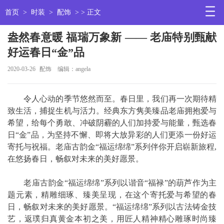
首页
>
时装
>
配饰
> > 正文
盎然春意暖 福瑞万象新 —— 老庙特别甄献
好运春日“金”品
2020-03-26
配饰
编辑：angela
令人心动的季节悠然而至。春日里，我们再一次期待精
致生活，捕捉生机与活力。经典东方隽美臻品老庙拥抱爱与
希望，给每个勇敢、冲破阴霾的人们加持爱与能量，甄选春
日“金”品，为坚持不懈、即将大放异彩的人们更添一份好运
寄托与祝福。老庙古韵金“福运绵绵”系列伴你开启崭新旅程,
在悠扬春日，畅叙对未来的美好愿景。
老庙古韵金“福运绵绵”系列以谐音“福禄”的葫芦作为主
题元素，精雕细琢、臻美呈现，在这个寄托爱与希望的春
日，畅叙对未来的美好愿景。“福运绵绵”系列以古法铸金技
艺，返璞归真黄金本初之美，用匠人精神精心雕琢时尚臻