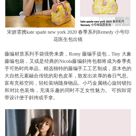
宋妍霏携kate spade new york 2020 春季系列Remedy 小号印
花医生包出镜
藤编材质系列手袋强势来袭，Romy 藤编手提包，Tiny 大象
藤编包袋，又或是经典的Nicola藤编斜挎包都将成为春季炙
手可热时尚单品。精选独特的藤编手工工艺制成，原木色的
大自然元素融合传统的彩色皮革，散发出浓厚的春日气息。
富有充裕空间，轻松装纳随身物品。小巧金属桃心旋转锁扣
和对比色装饰，充满乐趣的同时不乏女性魅力。 可拆卸背
带设计便于斜挎或手拿。