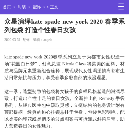
首页
>
时装
>
配饰
> > 正文
众星演绎kate spade new york 2020 春季系
列包袋 打造个性春日女孩
2020-03-31
配饰
编辑：angela
kate spade new york 2020春季系列立意于为都市女性织造一
场“花园白日梦”，创意总监 Nicola Glass 将柔美的面料、材
质与品牌元素重新组合诠释，展现现代女性渴望抽离都市生
活日常烦忧与压力，享受春季多彩自然的浪漫遐思。
这一季，造型别致的包袋将女孩子的多样风格塑造的淋漓尽
致，打造出个性十足的春日女孩。全新推出的 Remedy 手袋
系列，从经典医生包中汲取灵感，立挺结构的包身设计附有
顶部提柄，经典的桃心挂锁悬挂于包身，包袋色彩明艳，配
以柔美的印花或是俏皮的波点图案与可拆卸式斜挎肩带，助
力营造春日的女性魅力。