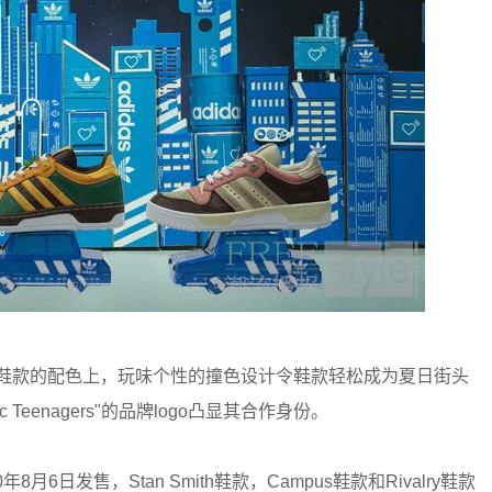
lry鞋款的配色上，玩味个性的撞色设计令鞋款轻松成为夏日街头
tic Teenagers"的品牌logo凸显其合作身份。
于2020年8月6日发售，Stan Smith鞋款，Campus鞋款和Rivalry鞋款