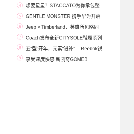
Bo系列钻石项链
想要星星？STACCATO为你承包整
片星空！
GENTLE MONSTER 携手华为开启
智能眼镜新“视”代
Jeep × Timberland，英雄所见略同
Coach发布全新CITYSOLE鞋履系列
首次创新将时尚与科
五“型”开年，元素“进补”！ Reebok锐
步释出
享受速度快感 斯凯奇GOMEB
SPEED 6 HYPER跑鞋破风上市