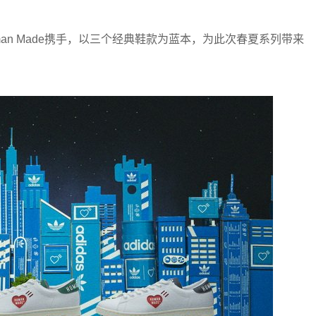
度与Human Made携手，以三个经典鞋款为蓝本，为此次春夏系列带来