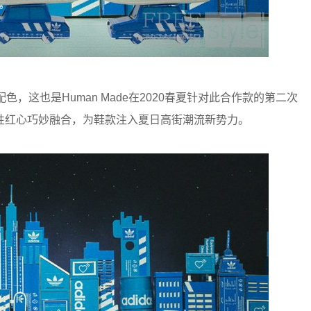
三种新配色，这也是Human Made在2020春夏针对此合作款的第二次
标示性红心巧妙融合，为鞋款注入夏日高街潮流新势力。