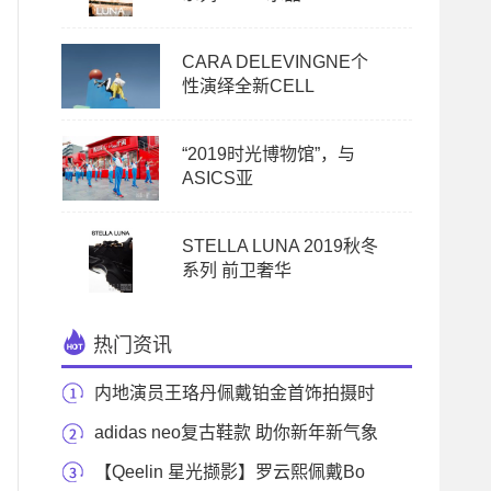
CARA DELEVINGNE个
性演绎全新CELL
“2019时光博物馆”，与
ASICS亚
STELLA LUNA 2019秋冬
系列 前卫奢华
热门资讯
内地演员王珞丹佩戴铂金首饰拍摄时
尚大片 回归
adidas neo复古鞋款 助你新年新气象
【Qeelin 星光撷影】罗云熙佩戴Bo