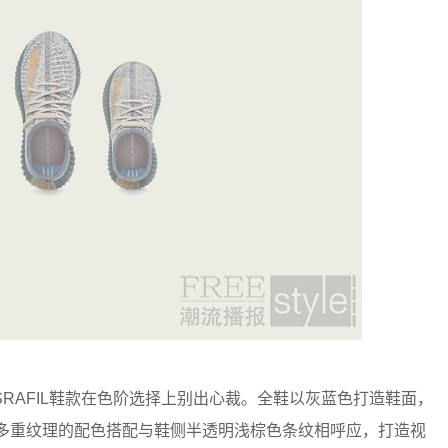
V2 ISRAFIL鞋款在色阶选择上别出心裁。全鞋以灰蓝色打造鞋面，
鞋面，多重纹理的配色搭配与鞋侧半透明浅棕色条纹相呼应，打造视