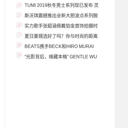
文艺质感
TUMI 2019秋冬男士系列现已发布 灵
感之旅 自在随心
斯沃琪震撼推出全新大胆波点系列腕
表
实力歌手张韶涵佩戴铂金首饰拍摄时
尚大片 展现
夏日墨镜选好了吗？你与时尚的距离
只差一副浅
BEATS携手BECK和HIRO MURAI
打造由世界顶级运动健将出
“光影背后，暗藏本格” GENTLE WU
系列全新上市