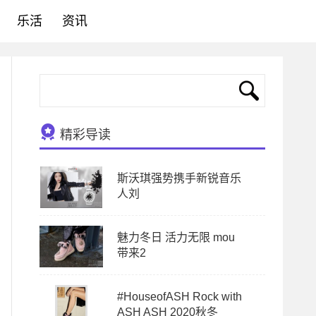
乐活
资讯
精彩导读
斯沃琪强势携手新锐音乐
人刘
魅力冬日 活力无限 mou
带来2
#HouseofASH Rock with
ASH ASH 2020秋冬