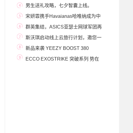
主题联名
男生送礼攻略，七夕智囊上线。
宋妍霏携手Havaianas哈唯纳成为中
国区首位代言人
群英集结，ASICS亚瑟士网球军团再
添三位名将
斯沃琪启动线上云旅行计划，邀您一
同踏寻世界
新品来袭 YEEZY BOOST 380
PEPPER & PEPPER RF持续发力
ECCO EXOSTRIKE 突破系列 势在
必行 尽情探索冬日户外