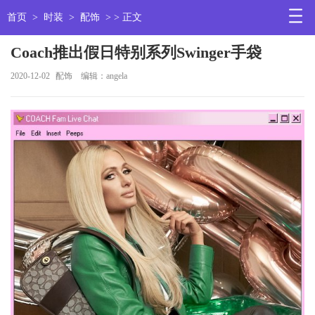
首页
>
时装
>
配饰
> > 正文
Coach推出假日特别系列Swinger手袋
2020-12-02
配饰
编辑：angela