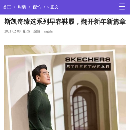
首页
>
时装
>
配饰
> > 正文
斯凯奇臻选系列早春鞋履，翻开新年新篇章
2021-02-08
配饰
编辑：angela