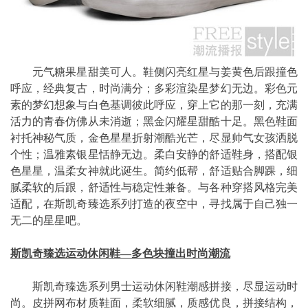
元气糖果星甜美可人。鞋侧闪亮红星与姜黄色后跟撞色
呼应，经典复古，时尚满分；多彩渲染星梦幻无边。彩色元
素的梦幻想象与白色基调彼此呼应，穿上它的那一刻，充满
活力的青春仿佛从未消逝；黑金闪耀星甜酷十足。黑色鞋面
衬托神秘气质，金色星星折射潮酷光芒，尽显帅气女孩洒脱
个性；温雅素银星恬静无边。柔白安静的舒适鞋身，搭配银
色星星，温柔女神就此诞生。简约低帮，舒适贴合脚踝，细
腻柔软的后跟，舒适性与稳定性兼备。与各种穿搭风格完美
适配，在斯凯奇臻选系列打造的夜空中，寻找属于自己独一
无二的星星吧。
斯凯奇臻选运动休闲鞋—多色块撞出时尚潮流
斯凯奇臻选系列男士运动休闲鞋潮感拼接，尽显运动时
尚。皮拼网布材质鞋面，柔软细腻，质感优良，拼接结构，