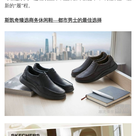
新的“履”程。
斯凯奇臻选商务休闲鞋—都市男士的最佳选择