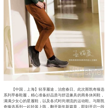
【中国，上海】轻享履途，治愈春日。此次斯凯奇臻选
系列早春鞋履，精心准备好品质与舒适兼具的商务休闲鞋，
满满少女心的星履鞋，以及各式时尚潮流的运动鞋。与斯凯
奇臻选系列一起轻装上阵，翻开新年新篇章，即刻开启一段