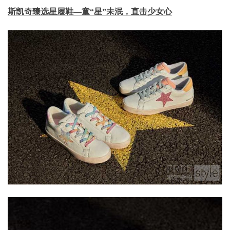
斯凯奇臻选星履鞋—童“星”未泯，直击少女心