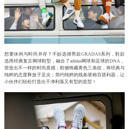
想要休闲与时尚并存？不妨选择男款GRADAS系列，鞋款
选用经典复古网球鞋型，融合了adidas网球和足球的DNA，
营造出不一样的时尚质感；鞋侧饰藏青色三条纹，将经典与
纯粹的态度释放于足尖；简约纯粹的线条堪称百搭利器，让
小伙伴们轻松打造出干净利落又有型的造型！