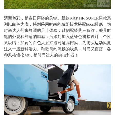
清新色彩，是春日穿搭的关键。新款KAPTIR SUPER男款系
列以白色为底，特别采用时尚的编织技术搭配boost鞋底，为
时尚达人带来舒适的足上体验；鞋侧配经典三条纹，兼具时
髦的外观和舒适的脚感；后跟处加入蓝绿色拼接设计，个性
又吸睛；加宽的白色大底打造时髦高街风，为街头运动风潮
注入一股新鲜活力。鞋款简约流畅的线条，时尚又百搭，各
种风格轻松get，是时尚达人的街拍利器！