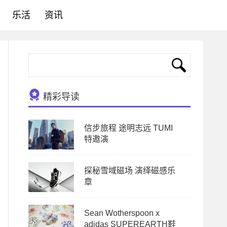
乐活
资讯
精彩导读
信步旅程 途明志远 TUMI
特邀演
探秘雪域磁场 演绎磁感乐
章
Sean Wotherspoon x
adidas SUPEREARTH鞋