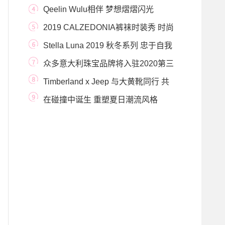
式启动
Qeelin Wulu相伴 梦想熠熠闪光
2019 CALZEDONIA裤袜时装秀 时尚
由此兴起
Stella Luna 2019 秋冬系列 忠于自我
敢于自恋
众多意大利珠宝品牌将入驻2020第三
届中国国际进
Timberland x Jeep 与大黄靴同行 共
享户外野营之旅
在碰撞中诞生 重塑夏日潮流风格
Havaianas x maste