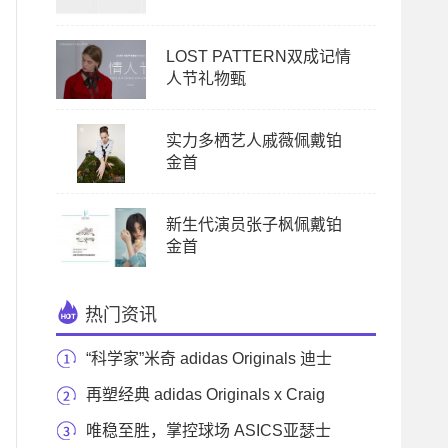
LOST PATTERN双成记情
人节礼物甄
实力多栖艺人戚薇佩戴铂
金首
新生代演员张子枫佩戴铂
金首
热门资讯
“科学家”米奇 adidas Originals 迪士
尼米奇 FANGTA
再塑经典 adidas Originals x Craig
Green FW20 联名重磅来
唯稳至胜，掌控球场 ASICS亚瑟士