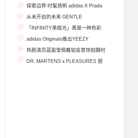
全新推出GEL-RES
探索边界 时髦扬帆 adidas X Prada
联名鞋款上市
从未开启的未来 GENTLE
MONSTER“HAUS DOSAN”未来零售
「INFINITY黑极光」黑是一种色彩
但不止一种色彩
adidas Originals推出YEEZY
BOOST 380 BLUE OAT RF及 BLUE
热剧演员蓝盈莹佩戴铂金首饰拍摄时
OAT鞋
尚大片 展现
DR. MARTENS x PLEASURES 朋
克和新浪潮的碰撞：DR. MAR