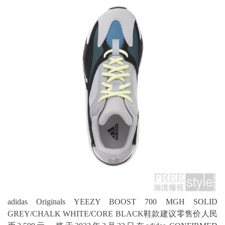
adidas Originals YEEZY BOOST 700 MGH SOLID
GREY/CHALK WHITE/CORE BLACK鞋款建议零售价人民