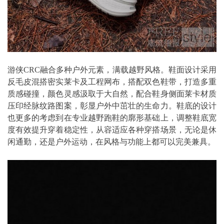
游侠CRC融合多种户外元素，满载越野风格。鞋面设计采用
反毛皮混搭密实莱卡及工程网布，搭配双色鞋带，打造多重
质感碰撞，颜色灵感汲取于大自然，配合鞋身侧面莱卡材质
压印经脉纹路图案，彰显户外中茁壮的生命力。鞋底的设计
也更多的考虑到在专业越野跑鞋的廓形基础上，调整鞋底宽
度有效提升穿着稳定性，从容适应各种穿搭场景，无论是休
闲通勤，还是户外运动，在风格与功能上都可以完美兼具。