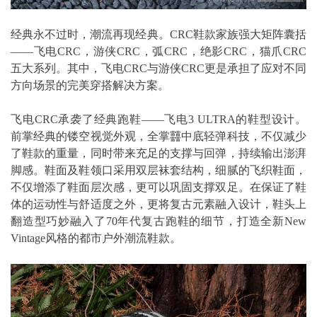
经典永不过时，潮流再现经典。CRC鞋款家族强大矩阵囊括
——飞电CRC，游侠CRC，弧CRC，绝影CRC，猫爪CRC
五大系列。其中，飞电CRC与游侠CRC更是承担了应对不同
方向场景的完美穿搭解决方案。
飞电CRC承袭了经典跑鞋——飞电3 ULTRA的鞋型设计。
前掌经典的镂空视觉外观，全掌䨻中底轻弹科技，不仅减少
了鞋款的重量，同时带来充足的支撑与回弹，持续输出澎湃
脚感。鞋面及鞋领口采用双层袜套结构，细腻的飞织鞋面，
不仅增添了鞋面层次感，更可以巩固支撑双足。在保证了鞋
体的运动性与舒适度之外，更将复古元素融入设计，鞋头上
翻造型巧妙融入了70年代复古跑鞋的细节，打造全新New
Vintage风格的都市户外潮流鞋款。