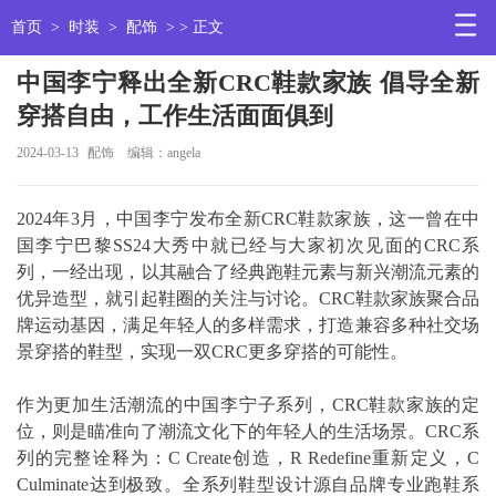
首页
>
时装
>
配饰
> > 正文
中国李宁释出全新CRC鞋款家族 倡导全新
穿搭自由，工作生活面面俱到
2024-03-13
配饰
编辑：angela
2024年3月，中国李宁发布全新CRC鞋款家族，这一曾在中
国李宁巴黎SS24大秀中就已经与大家初次见面的CRC系
列，一经出现，以其融合了经典跑鞋元素与新兴潮流元素的
优异造型，就引起鞋圈的关注与讨论。CRC鞋款家族聚合品
牌运动基因，满足年轻人的多样需求，打造兼容多种社交场
景穿搭的鞋型，实现一双CRC更多穿搭的可能性。
作为更加生活潮流的中国李宁子系列，CRC鞋款家族的定
位，则是瞄准向了潮流文化下的年轻人的生活场景。CRC系
列的完整诠释为：C Create创造，R Redefine重新定义，C
Culminate达到极致。全系列鞋型设计源自品牌专业跑鞋系