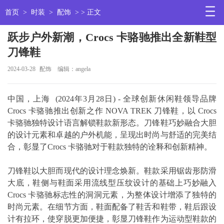
首页
>
时装
>
配饰
> > 正文
跃步户外新潮，Crocs 卡骆驰推出全新鞋型
刀锋鞋
2024-03-28
配饰
编辑：angela
中国，上海 (2024年3月28日) - 全球创新休闲鞋领导品牌
Crocs 卡骆驰推出创新之作 NOVA TREK 刀锋鞋，以 Crocs
卡骆驰独特设计语言解锁鞋款新形态。刀锋鞋巧妙融合大胆
的设计元素和卓越的户外机能，呈现出时尚与舒适的完美结
合，彰显了Crocs 卡骆驰对于鞋款独特的诠释和创新精神。
刀锋鞋以大胆而现代的设计理念焕新。鞋款采用锯齿形防滑
大底，鞋侧与鞋面采用流线型压纹设计的基础上巧妙融入
Crocs 卡骆驰标志性的洞洞元素，为整体设计增添了独特的
时尚元素。在细节方面，鞋面配备了鞋舌和鞋带，鞋后跟设
计有拉环，使穿脱更加便捷，彰显刀锋鞋作为运动型鞋款的