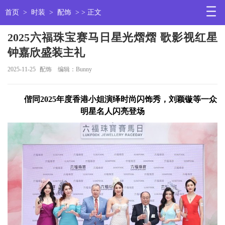
首页
>
时装
>
配饰
> > 正文
2025六福珠宝赛马日星光熠熠 歌影视红星
钟嘉欣盛装主礼
2025-11-25
配饰
编辑：Bunny
偕同2025年度香港小姐演绎时尚闪饰秀，刘颖镟等一众
明星名人闪亮登场