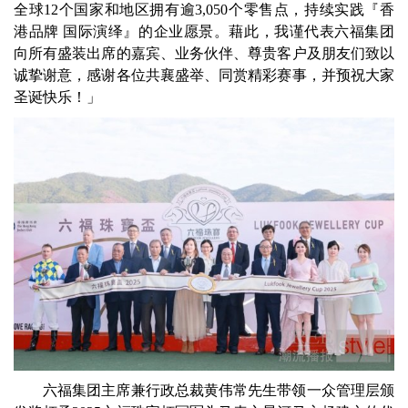
全球12个国家和地区拥有逾3,050个零售点，持续实践『香
港品牌 国际演绎』的企业愿景。藉此，我谨代表六福集团
向所有盛装出席的嘉宾、业务伙伴、尊贵客户及朋友们致以
诚挚谢意，感谢各位共襄盛举、同赏精彩赛事，并预祝大家
圣诞快乐！」
六福集团主席兼行政总裁黄伟常先生带领一众管理层颁