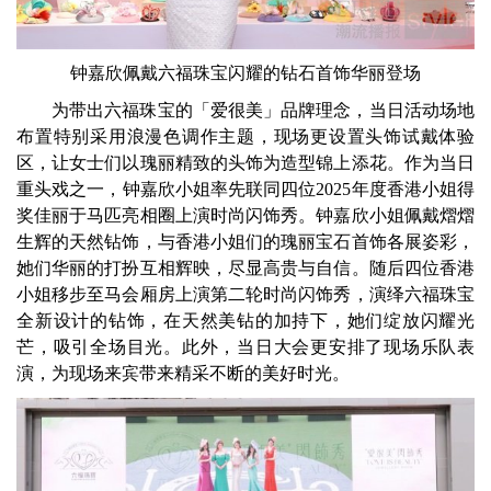
钟嘉欣佩戴六福珠宝闪耀的钻石首饰华丽登场
为带出六福珠宝的「爱很美」品牌理念，当日活动场地
布置特别采用浪漫色调作主题，现场更设置头饰试戴体验
区，让女士们以瑰丽精致的头饰为造型锦上添花。作为当日
重头戏之一，钟嘉欣小姐率先联同四位2025年度香港小姐得
奖佳丽于马匹亮相圈上演时尚闪饰秀。钟嘉欣小姐佩戴熠熠
生辉的天然钻饰，与香港小姐们的瑰丽宝石首饰各展姿彩，
她们华丽的打扮互相辉映，尽显高贵与自信。随后四位香港
小姐移步至马会厢房上演第二轮时尚闪饰秀，演绎六福珠宝
全新设计的钻饰，在天然美钻的加持下，她们绽放闪耀光
芒，吸引全场目光。此外，当日大会更安排了现场乐队表
演，为现场来宾带来精采不断的美好时光。