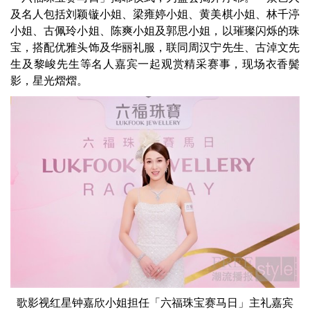
及名人包括刘颖镟小姐、梁雍婷小姐、黄美棋小姐、林千渟
小姐、古佩玲小姐、陈爽小姐及郭思小姐，以璀璨闪烁的珠
宝，搭配优雅头饰及华丽礼服，联同周汉宁先生、古淖文先
生及黎峻先生等名人嘉宾一起观赏精采赛事，现场衣香鬓
影，星光熠熠。
歌影视红星钟嘉欣小姐担任「六福珠宝赛马日」主礼嘉宾