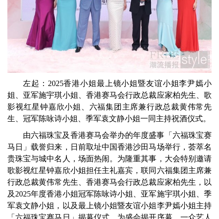
左起：2025香港小姐最上镜小姐暨友谊小姐李尹嫣小
姐、亚军施宇琪小姐、香港赛马会行政总裁应家柏先生、歌
影视红星钟嘉欣小姐、六福集团主席兼行政总裁黄伟常先
生、冠军陈咏诗小姐、季军袁文静小姐一同主持祝酒仪式。
由六福珠宝及香港赛马会举办的年度盛事「六福珠宝赛
马日」载誉归来，日前取址中国香港沙田马场举行，荟萃名
贵珠宝与城中名人，场面热闹。为隆重其事，大会特别邀请
歌影视红星钟嘉欣小姐担任主礼嘉宾，联同六福集团主席兼
行政总裁黄伟常先生、香港赛马会行政总裁应家柏先生，以
及2025年度香港小姐冠军陈咏诗小姐、亚军施宇琪小姐、季
军袁文静小姐，以及最上镜小姐暨友谊小姐李尹嫣小姐主持
「六福珠宝赛马日」揭幕仪式，为盛会揭开序幕。一众艺人