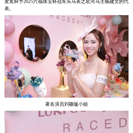
发奖杯予2025六福珠宝杯冠军头马表之星河马主杨建文的代
表。
著名演员刘颖镟小姐