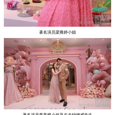
著名演员梁雍婷小姐
著名演员黄美棋小姐及丈夫钟健威先生