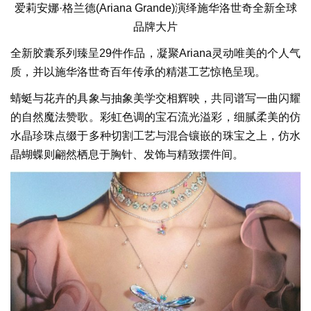
爱莉安娜·格兰德(Ariana Grande)演绎施华洛世奇全新全球
品牌大片
全新胶囊系列臻呈29件作品，凝聚Ariana灵动唯美的个人气
质，并以施华洛世奇百年传承的精湛工艺惊艳呈现。
蜻蜓与花卉的具象与抽象美学交相辉映，共同谱写一曲闪耀
的自然魔法赞歌。彩虹色调的宝石流光溢彩，细腻柔美的仿
水晶珍珠点缀于多种切割工艺与混合镶嵌的珠宝之上，仿水
晶蝴蝶则翩然栖息于胸针、发饰与精致摆件间。