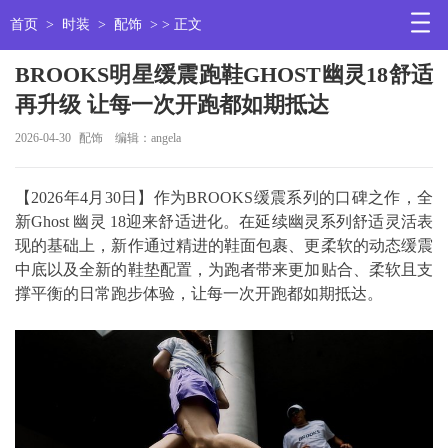
首页
>
时装
>
配饰
> > 正文
BROOKS明星缓震跑鞋GHOST幽灵18舒适
再升级 让每一次开跑都如期抵达
2026-04-30
配饰
编辑：angela
【2026年4月30日】作为BROOKS缓震系列的口碑之作，全
新Ghost 幽灵 18迎来舒适进化。在延续幽灵系列舒适灵活表
现的基础上，新作通过精进的鞋面包裹、更柔软的动态缓震
中底以及全新的鞋垫配置，为跑者带来更加贴合、柔软且支
撑平衡的日常跑步体验，让每一次开跑都如期抵达。