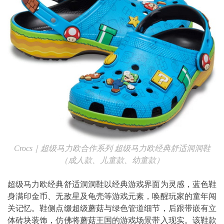
Crocs
｜超级马力欧合作系列
超级马力欧经典舒适洞洞鞋
（成人款、儿童款、幼童款）
超级马力欧经典舒适洞洞鞋以经典游戏界面为灵感，蓝色鞋
身满印金币、无敌星及龟壳等游戏元素，唤醒玩家的童年闯
关记忆。鞋侧点缀超级蘑菇与绿色管道细节，后跟带嵌有立
体砖块装饰，仿佛将蘑菇王国的游戏场景带入现实。该鞋款