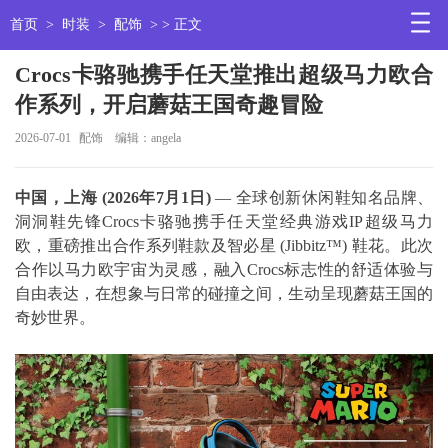
首页
>
时装
>
配饰
> > 正文
Crocs卡骆驰携手任天堂推出超级马力欧合
作系列，开启蘑菇王国奇趣冒险
2026-07-01
配饰
编辑：angela
中国，上海
(2026
年
7
月
1
日
)
— 全球创新休闲鞋知名品牌、
洞洞鞋先锋Crocs卡骆驰携手任天堂经典游戏IP超级马力
欧，重磅推出合作系列鞋款及智必星 (Jibbitz™) 鞋花。此次
合作以马力欧宇宙为灵感，融入Crocs标志性的舒适体验与
自由表达，在想象与日常的碰撞之间，生动呈现蘑菇王国的
奇妙世界。