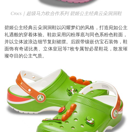
Crocs
｜超级马力欧合作系列
碧姬公主经典云朵洞洞鞋
碧姬公主经典云朵洞洞鞋以闪耀梦幻的风格，打造宛如公主
礼遇般的穿着体验。鞋款采用闪粉厚底与同色系粉色鞋面，
并以立体波浪边细节复刻裙摆。后跟带镶嵌仿宝石装饰，鞋
面饰有奇诺比奥、立体皇冠等7枚专属智必星鞋花，散发璀
璨夺目的公主气质。