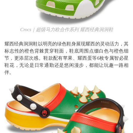
Crocs
｜超级马力欧合作系列
耀西经典洞洞鞋
耀西经典洞洞鞋以明亮的绿色鞋身展现耀西的灵动活力，其
标志性的橙色背棘贯穿鞋面，鞋底周围点缀白色与橙色细
节，更添层次感。鞋款配有苹果、耀西蛋等6枚专属智必星
鞋花，无论是日常通勤还是悠闲漫步，都能让玩趣一路相
伴。