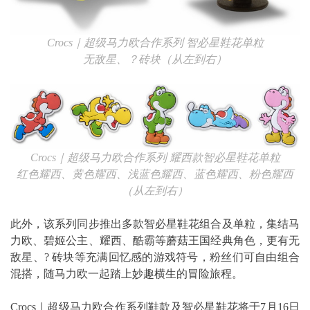
Crocs
｜超级马力欧合作系列
智必星鞋花单粒
无敌星、？砖块（从左到右）
Crocs
｜超级马力欧合作系列
耀西款智必星鞋花单粒
红色耀西、黄色耀西、浅蓝色耀西、蓝色耀西、粉色耀西
（从左到右）
此外，该系列同步推出多款智必星鞋花组合及单粒，集结马
力欧、碧姬公主、耀西、酷霸等蘑菇王国经典角色，更有无
敌星、? 砖块等充满回忆感的游戏符号，粉丝们可自由组合
混搭，随马力欧一起踏上妙趣横生的冒险旅程。
Crocs｜超级马力欧合作系列鞋款及智必星鞋花将于7月16日