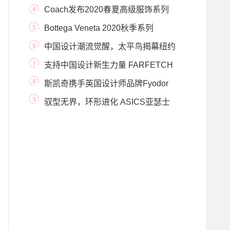
装周 LABELH
Coach发布2020春夏高级服饰系列
Bottega Veneta 2020秋季系列
中国设计潮流觉醒，太平鸟揭幕纽约
时装周
支持中国设计新生力量 FARFETCH
发发奇“破圈行动
斯凯奇携手英国设计师品牌Fyodor
Golan 成功亮相上
驭型无界，环形进化 ASICS亚瑟士
加入LABELHOOD SS2