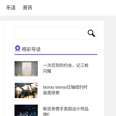
乐活
资讯
精彩导读
一次迟到的约会，记三枪
闪耀
taoray taoray压轴纽约时
装周惊艳
斯凯奇携手英国设计师品
牌F