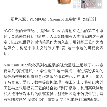
图片来源：POMPOM，Sxema3d 3D制作和动画设计
AW22“爱的未来纪元”是Nan Knits 品牌创立之后的第二个系
列，灵感来自科幻电影中，人工智能拥有人类情感的这一设
定，以虚拟世界的感情关系作为切入点，用针织工艺作为表
达媒介，构想未来主义时装关于“爱”这一命题的可视化表
达。
Nan Knits 2022秋冬系列在服装的视觉呈现上延续了2022春
夏系列“霓虹意识”中‘柔性铠甲’这一特点，通过缤纷多彩的
颜色渐变来模拟虚拟意识复杂的情感变化，在肌理上，加入
了马赛克，爱心，数字等虚拟纹理，在工艺上，将针织夹纱
工艺与空气层提花工艺的结合发挥到了极致，利用高级涤纶
和人造纤维洗水后的收缩差异，创造出区别于传统针织，具
有挺阔质感的‘膨体针织’，重新定义了机能感针织的面貌。