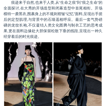
痕迹来于自然,也来于人类,从
“
生命之痕
”
到
“
痕之生命
”
的
全面探讨,在大秀的开场造型和闭幕造型中首尾相衔。开场
模特一袭黑衣,围裹身上的不规则褶皱
“
记忆
”
面料,呈现出手搓
后的定型肌理,与背景中的石墙遥相呼应。最后一套气势磅
礴的龙纹长袍,不仅凝结人类文化图腾与制衣工艺的思考成
果,更在面料边缘处大胆保留松散下垂的线段,呈现出一种久
经穿着后的时光痕迹。