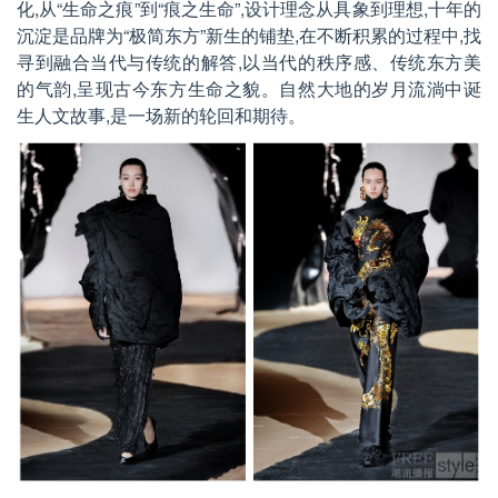
化,从
“
生命之痕
”
到
“
痕之生命
”
,设计理念从具象到理想,十年的
沉淀是品牌为
“
极简东方
”
新生的铺垫,在不断积累的过程中,找
寻到融合当代与传统的解答,以当代的秩序感、传统东方美
的气韵,呈现古今东方生命之貌。自然大地的岁月流淌中诞
生人文故事,是一场新的轮回和期待。