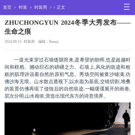
首页
>
时装
>
时装周
> > 正文
ZHUCHONGYUN 2024冬季大秀发布——
生命之痕
2024-09-13
时装周
编辑：Bunny
一道光束穿过石墙缝隙而来,是希望的朝晖,也是超越时
间和桎梏、撼动巨石的磅礴之力。石墙上,风化的痕迹和粗
粝的肌理诉说着自然的原初气息。秀场空间被黄沙铺满,仿
佛沙海无垠。山水散点透视下,以水面为基底,交错切割,堆叠
的装置仿佛再现了侵蚀后的自然痕迹,一幅缓缓展开的画卷,
层次分明,山水相依,营造出现代东方的诗意境界。