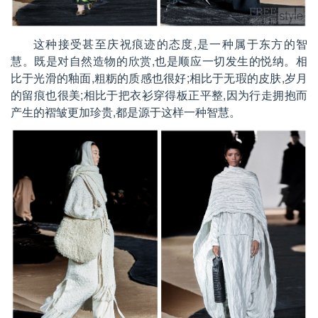
这种接受甚至庆祝痕迹的态度,是一种属于东方的智
慧。既是对自然造物的欣赏,也是顺应一切发生的悦纳。相
比于光滑的釉面,粗粝的质感也很好;相比于无瑕的皮肤,岁月
的留痕也很美;相比于把衣衫穿得板正平整,因为行走拥抱而
产生的褶皱更加珍贵,都是源于这样一种智慧。