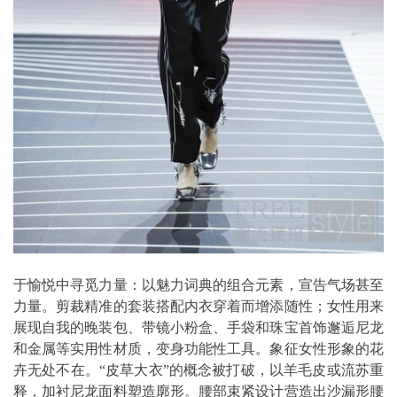
于愉悦中寻觅力量：以魅力词典的组合元素，宣告气场甚至
力量。剪裁精准的套装搭配内衣穿着而增添随性；女性用来
展现自我的晚装包、带镜小粉盒、手袋和珠宝首饰邂逅尼龙
和金属等实用性材质，变身功能性工具。象征女性形象的花
卉无处不在。“皮草大衣”的概念被打破，以羊毛皮或流苏重
释，加衬尼龙面料塑造廓形。腰部束紧设计营造出沙漏形腰