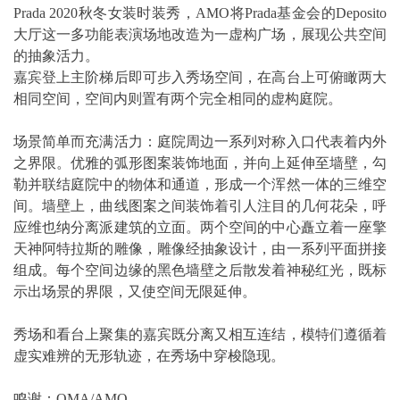
Prada 2020秋冬女装时装秀，AMO将Prada基金会的Deposito
大厅这一多功能表演场地改造为一虚构广场，展现公共空间
的抽象活力。
嘉宾登上主阶梯后即可步入秀场空间，在高台上可俯瞰两大
相同空间，空间内则置有两个完全相同的虚构庭院。
场景简单而充满活力：庭院周边一系列对称入口代表着内外
之界限。优雅的弧形图案装饰地面，并向上延伸至墙壁，勾
勒并联结庭院中的物体和通道，形成一个浑然一体的三维空
间。墙壁上，曲线图案之间装饰着引人注目的几何花朵，呼
应维也纳分离派建筑的立面。两个空间的中心矗立着一座擎
天神阿特拉斯的雕像，雕像经抽象设计，由一系列平面拼接
组成。每个空间边缘的黑色墙壁之后散发着神秘红光，既标
示出场景的界限，又使空间无限延伸。
秀场和看台上聚集的嘉宾既分离又相互连结，模特们遵循着
虚实难辨的无形轨迹，在秀场中穿梭隐现。
鸣谢：OMA/AMO