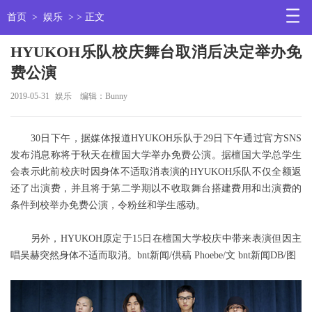
首页
>
娱乐
> > 正文
HYUKOH乐队校庆舞台取消后决定举办免
费公演
2019-05-31
娱乐
编辑：Bunny
30日下午，据媒体报道HYUKOH乐队于29日下午通过官方SNS
发布消息称将于秋天在檀国大学举办免费公演。据檀国大学总学生
会表示此前校庆时因身体不适取消表演的HYUKOH乐队不仅全额返
还了出演费，并且将于第二学期以不收取舞台搭建费用和出演费的
条件到校举办免费公演，令粉丝和学生感动。
另外，HYUKOH原定于15日在檀国大学校庆中带来表演但因主
唱吴赫突然身体不适而取消。bnt新闻/供稿 Phoebe/文 bnt新闻DB/图