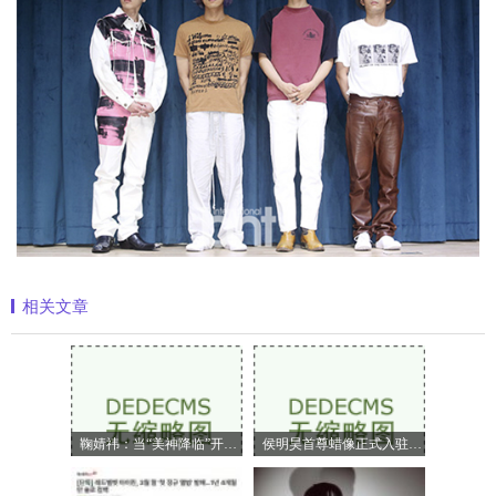
相关文章
鞠婧祎：当“美神降临”开始定义嗅觉美
侯明昊首尊蜡像正式入驻上海杜莎夫人蜡