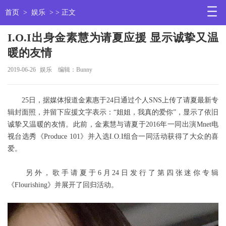
首页
>
娱乐
> > 正文
I.O.I出身金素慧为请夏应援 显示诚挚又温
暖的友情
2019-06-26
娱乐
编辑：Bunny
25日，据媒体报道金素惠于24日通过个人SNS上传了请夏最新专
辑封面照，并留下应援文字表示：“姐姐，我真的爱你”，显示了依旧
诚挚又温暖的友情。此前，金素慧与请夏于2016年一同出演Mnet电
视台选秀《Produce 101》并入选I.O.I组合一同活动获得了大众的喜
爱。
另外，歌手请夏于6月24日发行了第四张迷你专辑
《Flourishing》并展开了回归活动。