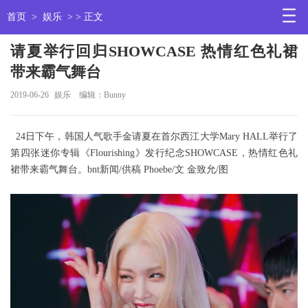
首页
>
娱乐
> > 正文
请夏举行回归SHOWCASE 热情红色礼裙
带来霸气舞台
2019-06-26
娱乐
编辑：Bunny
24日下午，韩国人气歌手金请夏在首尔西江大学Mary HALL举行了
第四张迷你专辑《Flourishing》发行纪念SHOWCASE，热情红色礼
裙带来霸气舞台。bnt新闻/供稿 Phoebe/文 金致允/图