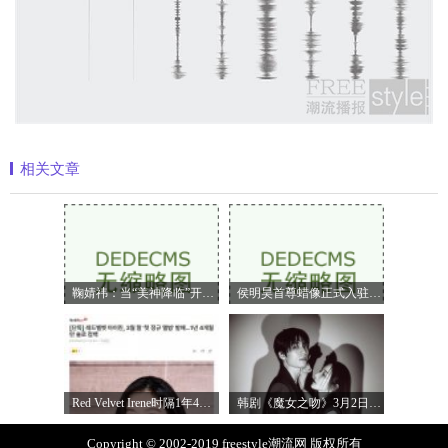
相关文章
鞠婧祎：当“美神降临”开始定义嗅觉美
侯明昊首尊蜡像正式入驻上海杜莎夫人蜡
Red Velvet Irene时隔1年4个月携正规专辑回归
韩剧《魔女之吻》3月2日首播 朴敏英魏嘏
Copyright © 2002-2019 freestyle潮流网 版权所有