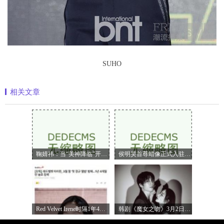
SUHO
相关文章
鞠婧祎：当“美神降临”开始定义嗅觉美
侯明昊首尊蜡像正式入驻上海杜莎夫人蜡
Red Velvet Irene时隔1年4个月携正规专辑回归
韩剧《魔女之吻》3月2日首播 朴敏英魏嘏