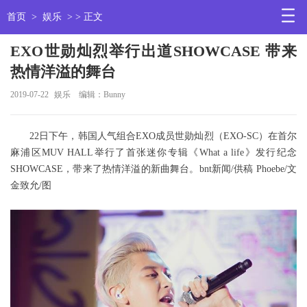
首页
>
娱乐
> > 正文
EXO世勋灿烈举行出道SHOWCASE 带来
热情洋溢的舞台
2019-07-22
娱乐
编辑：Bunny
22日下午，韩国人气组合EXO成员世勋灿烈（EXO-SC）在首尔
麻浦区MUV HALL举行了首张迷你专辑《What a life》发行纪念
SHOWCASE，带来了热情洋溢的新曲舞台。bnt新闻/供稿 Phoebe/文
金致允/图