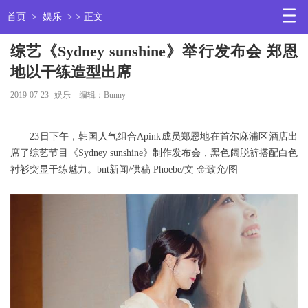
首页
>
娱乐
> > 正文
综艺《Sydney sunshine》举行发布会 郑恩
地以干练造型出席
2019-07-23
娱乐
编辑：Bunny
23日下午，韩国人气组合Apink成员郑恩地在首尔麻浦区酒店出
席了综艺节目《Sydney sunshine》制作发布会，黑色阔脱裤搭配白色
衬衫突显干练魅力。bnt新闻/供稿 Phoebe/文 金致允/图