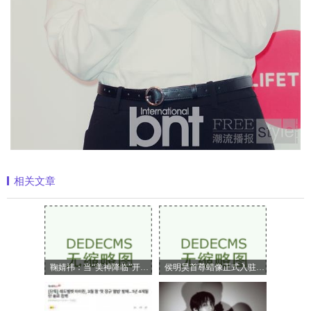
相关文章
鞠婧祎：当“美神降临”开始定义嗅觉美
侯明昊首尊蜡像正式入驻上海杜莎夫人蜡