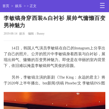
首页
>
娱乐
> > 正文
李敏镐身穿西装&白衬衫 展帅气慵懒百变
男神魅力
2019-08-14
娱乐
编辑：Bunny
14日，韩国人气演员李敏镐在自己的Instagram上分享出
了自己的照片。公开的照片中李敏镐身着西装与白衬衫，展
现出帅气、慵懒的百变男神魅力。即使是在华丽的室内背景
下，依旧难以掩盖李敏镐帅气英俊的容颜。
另外，李敏镐主演的新剧《The King：永远的君主》将
于2020年上半年播出。bnt新闻/供稿 Phoebe/文 李敏镐INS/图