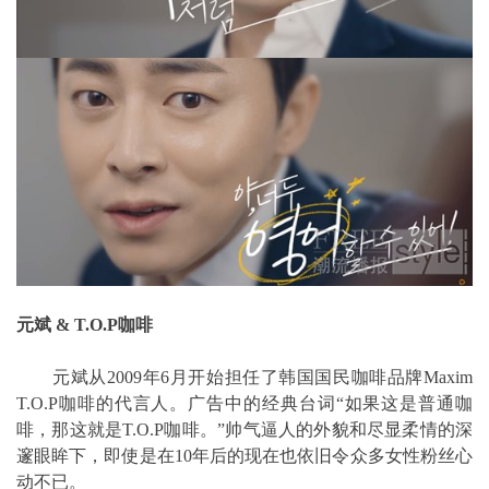
元斌 & T.O.P咖啡
元斌从2009年6月开始担任了韩国国民咖啡品牌Maxim
T.O.P咖啡的代言人。广告中的经典台词“如果这是普通咖
啡，那这就是T.O.P咖啡。”帅气逼人的外貌和尽显柔情的深
邃眼眸下，即使是在10年后的现在也依旧令众多女性粉丝心
动不已。