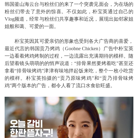
韩国釜山海云台与粉丝们的来了一个突袭见面会，为在场的
粉丝们带去了意外的惊喜。不仅如此，朴宝英通过自己的
Vlog频道，经常与粉丝们共享趣事和近况，展现出如邻家姐
姐般和蔼、可爱的一面。
朴宝英因其可爱亲切的形象也受到各大广告商的喜爱，
最近代言的韩国贡乃烤鸡（Goobne Chicken）广告中朴宝英
一边看着烤鸡烤制的过程，一边流露出充满期待的模样。随
后望着镜头萌萌的的悄声说道：“排骨果然要烤着吃”甚至还
拿着“排骨味烤鸡”津津有味地拌起饭来吃，整个一枚小吃货
的模样。朴宝英拍摄的“贡乃原味烤鸡”和“贡乃排骨味烤
鸡”两个版本的广告，都令人看了流口水食欲旺盛。