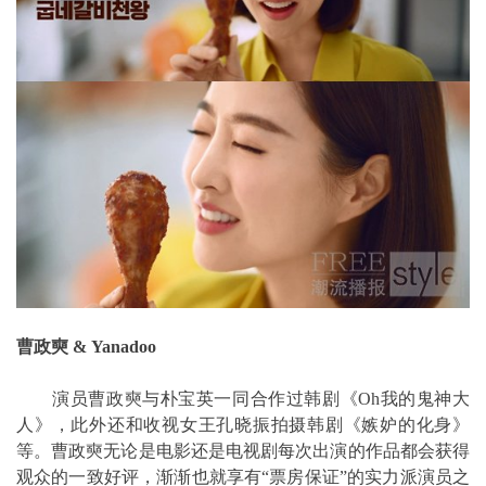
曹政奭 & Yanadoo
演员曹政奭与朴宝英一同合作过韩剧《Oh我的鬼神大
人》，此外还和收视女王孔晓振拍摄韩剧《嫉妒的化身》
等。曹政奭无论是电影还是电视剧每次出演的作品都会获得
观众的一致好评，渐渐也就享有“票房保证”的实力派演员之