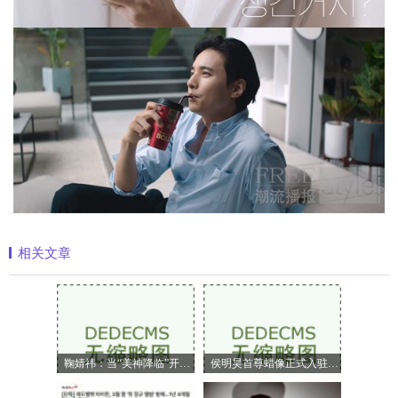
相关文章
鞠婧祎：当“美神降临”开始定义嗅觉美
侯明昊首尊蜡像正式入驻上海杜莎夫人蜡