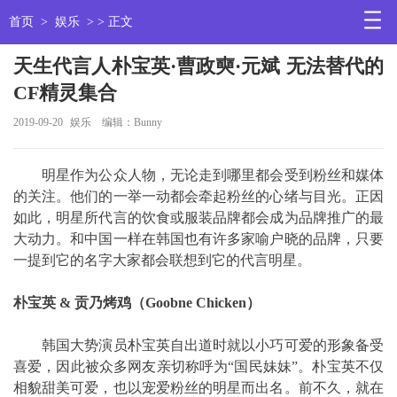
首页
>
娱乐
> > 正文
天生代言人朴宝英·曹政奭·元斌 无法替代的
CF精灵集合
2019-09-20
娱乐
编辑：Bunny
明星作为公众人物，无论走到哪里都会受到粉丝和媒体
的关注。他们的一举一动都会牵起粉丝的心绪与目光。正因
如此，明星所代言的饮食或服装品牌都会成为品牌推广的最
大动力。和中国一样在韩国也有许多家喻户晓的品牌，只要
一提到它的名字大家都会联想到它的代言明星。
朴宝英 & 贡乃烤鸡（Goobne Chicken）
韩国大势演员朴宝英自出道时就以小巧可爱的形象备受
喜爱，因此被众多网友亲切称呼为“国民妹妹”。朴宝英不仅
相貌甜美可爱，也以宠爱粉丝的明星而出名。前不久，就在