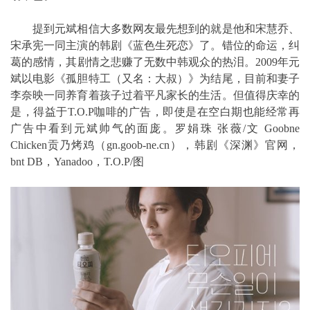
提到元斌相信大多数网友最先想到的就是他和宋慧乔、
宋承宪一同主演的韩剧《蓝色生死恋》了。错位的命运，纠
葛的感情，其剧情之悲赚了无数中韩观众的热泪。2009年元
斌以电影《孤胆特工（又名：大叔）》为结尾，目前和妻子
李奈映一同养育着孩子过着平凡家长的生活。但值得庆幸的
是，得益于T.O.P咖啡的广告，即使是在空白期也能经常再
广告中看到元斌帅气的面庞。罗娟珠 张薇/文 Goobne
Chicken贡乃烤鸡（gn.goob-ne.cn），韩剧《深渊》官网，
bnt DB，Yanadoo，T.O.P/图