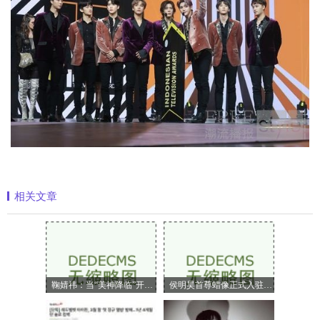
相关文章
鞠婧祎：当“美神降临”开始定义嗅觉美
侯明昊首尊蜡像正式入驻上海杜莎夫人蜡