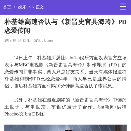
首页
>
娱乐
> > 正文
朴基雄高速否认与《新晋史官具海玲》PD
恋爱传闻
2019-10-14
娱乐
编辑：Bunny
14日上午，朴基雄所属社jellyfish娱乐方面发表官方立场
表示与MBC电视剧《新晋史官具海玲》制作导演（PD）的
恋爱传闻并非事实，两人只是好友关系。当天有媒体报道称
朴基雄和制作PD已经恋爱4年，两人早已是业界公认的情
侣，随后朴基雄方面时隔10分钟超高速否认了该消息。
另外，朴基雄在最近剧终的《新晋史官具海玲》中饰演
王世子，与申世京、车银优展开了合作。bnt新闻/供稿
Phoebe/文 bnt DB/图