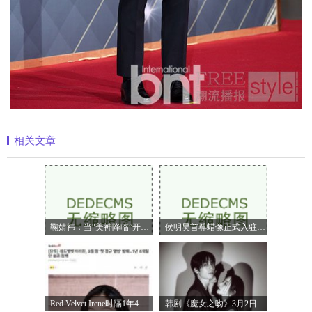
相关文章
鞠婧祎：当“美神降临”开始定义嗅觉美
侯明昊首尊蜡像正式入驻上海杜莎夫人蜡
Red Velvet Irene时隔1年4个月携正规专辑回归
韩剧《魔女之吻》3月2日首播 朴敏英魏嘏