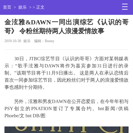
首页
>
娱乐
> > 正文
金泫雅&DAWN一同出演综艺《认识的哥
哥》 令粉丝期待两人浪漫爱情故事
2019-10-30
娱乐
编辑：Bunny
30日，JTBC综艺节目《认识的哥哥》方面对某韩媒表
示：“歌手泫雅与DAWN将作为嘉宾参加31日进行的录
制。”该期节目将于11月9日播出。 这是两人在承认恋情后
首次一同参加综艺节目，因此粉丝们对于两人的浪漫爱情故
事也感到十分期待。
另外，泫雅和男友DAWN在公开恋爱后，在今年年初与
PSY创立的PNATION签订了专属合约。bnt新闻/供稿
Phoebe/文 bnt DB/图