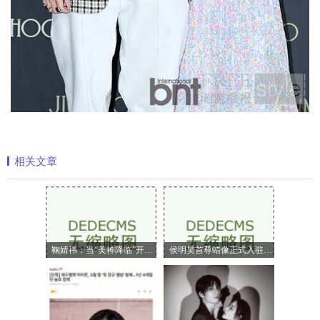
相关文章
鞠婧祎：当“美神降临”开始定义嗅觉美
侯明昊首尊蜡像正式入驻上海杜莎夫人蜡