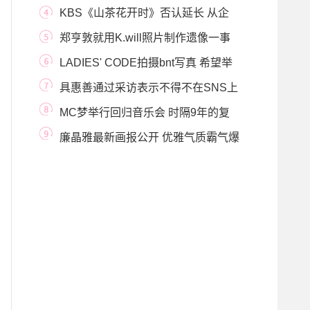
明人气
KBS《山茶花开时》否认延长 从企
划阶段就定为
郑亨敦就用K.will照片制作遗像一事
正式道歉
LADIES' CODE拍摄bnt写真 希望举
办单独演唱会
具惠善通过采访表示不得不在SNS上
实时公开离婚
MC梦举行回归音乐会 时隔9年的复
出
廉晶雅最新画报公开 优雅气质霸气爆
棚