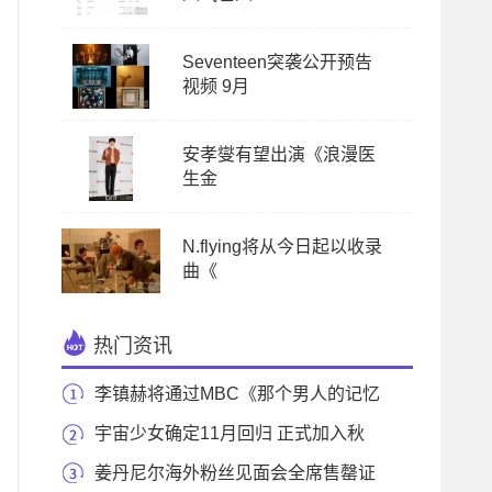
Seventeen突袭公开预告
视频 9月
安孝燮有望出演《浪漫医
生金
N.flying将从今日起以收录
曲《
热门资讯
李镇赫将通过MBC《那个男人的记忆
法》挑战演技
宇宙少女确定11月回归 正式加入秋
季歌谣大战
姜丹尼尔海外粉丝见面会全席售罄证