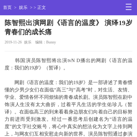
首页
>
娱乐
> > 正文
陈智熙出演网剧《语言的温度》 演绎19岁
青春们的成长痛
2019-11-26
娱乐
编辑：Bunny
韩国演员陈智熙将出演tvN D播出的网剧《语言的温
度：我们的19岁》（暂译）。
网剧《语言的温度：我们的19岁》是一部讲述了青春懵
懂的少男少女们在面临“高三”与“高考”时，对生活、友情、
学业、爱情各怀不同烦恼的青春成长剧。演员陈智熙在剧中
饰演人生没有太大曲折，过着平凡生活的学生佑珍儿（暂
译）。在面临高三的到来看着身边朋友们向着自己的目标努
力前进而受到激发。经过一番思考后创建名为“语言的温
度”的文字社交账号，将心中真实的想法化为文字上传到网
上，与网友们互相安慰走向新的世界。演员陈智熙通过参演