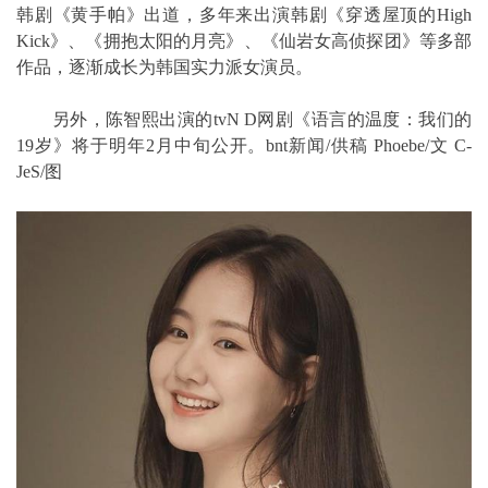
韩剧《黄手帕》出道，多年来出演韩剧《穿透屋顶的High
Kick》、《拥抱太阳的月亮》、《仙岩女高侦探团》等多部
作品，逐渐成长为韩国实力派女演员。
另外，陈智熙出演的tvN D网剧《语言的温度：我们的
19岁》将于明年2月中旬公开。bnt新闻/供稿 Phoebe/文 C-
JeS/图