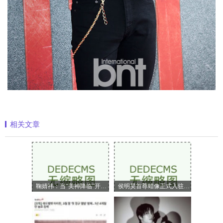
相关文章
鞠婧祎：当“美神降临”开始定义嗅觉美
侯明昊首尊蜡像正式入驻上海杜莎夫人蜡