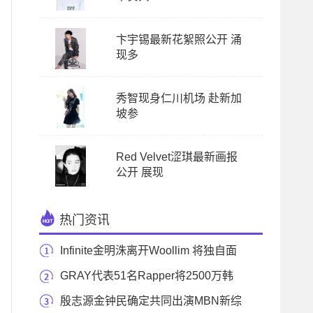
卞宇锡最新花絮照公开 涌
现多
秀智现身仁川机场 赴新加
坡参
Red Velvet涩琪最新画报
公开 展现
热门资讯
Infinite金明洙离开Woollim 将独自面
对新挑战
GRAY代表51名Rapper将2500万韩
元音源收益捐赠予烧伤
殷志源金钟民确定共同出演MBN新综