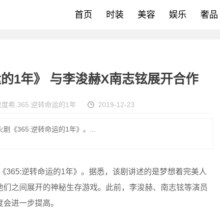
首页
时装
美容
娱乐
奢品
运的1年》 与李浚赫X南志铉展开合作
敏度希
,
365:逆转命运的1年
2019-12-23
《365:逆转命运的1年》。...
365:逆转命运的1年》。据悉，该剧讲述的是梦想着完美人
他们之间展开的神秘生存游戏。此前，李浚赫、南志铉等演员
度会进一步提高。