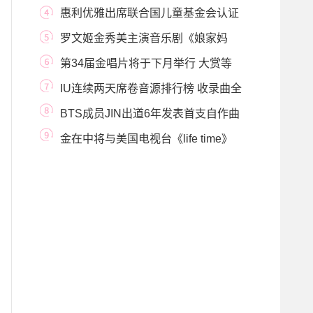
艺《自然地》
惠利优雅出席联合国儿童基金会认证
牌交接仪式
罗文姬金秀美主演音乐剧《娘家妈
妈》制作公司
第34届金唱片将于下月举行 大赏等
主要奖项将排
IU连续两天席卷音源排行榜 收录曲全
部入榜实现
BTS成员JIN出道6年发表首支自作曲
报答粉丝
金在中将与美国电视台《life time》
联手打造个人