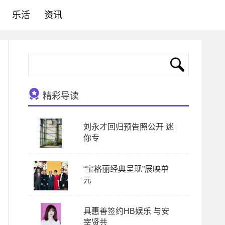
乐活
资讯
精彩导读
刘永才回归预告照公开 迷
你专
“宝格丽经典呈现”展映单
元
具惠善签约HB娱乐 与安
宰贤共